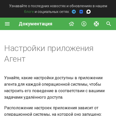
Узнавайте о последних новостях и обновлениях в нашем
блоге
и социальных сетях:
И
Документация
н
Со стороны удалённого
Сервер
Обзор
Общая информация
Windows
Постоянный доступ
Описание конфигурации
Подключение Telegram
Подключение
и
устройства
сервера
бота
ц
Настройки приложения
Агент
Доступные методы
Стeк Self-Hosted сервера
MacOS
Быстрая поддержка
Интеграции
Со стороны техника
Добавление компонента
и
Агент
Proxy
Дашборд v2
Системные требования
Linux
История подключений
Агент
а
Монтирование Шлюза
Дашборд beta
Активация лицензии
Android
Команда
л
Команда
Узнайте, какие настройки доступны в приложении
и
агента для каждой операционной системы, чтобы
Настройка TLS
Установка
Развертывание
настроить его поведение в соответствии с вашими
шифрования
з
задачами удалённого доступа.
Обслуживание
Введение
а
Настройка
Расположение настроек приложения зависит от
ц
пользовательского доме
Расширенные настройки
Постоянный доступ
операционной системы, на которой оно запущено: