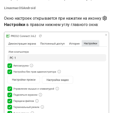
и
Дополнительные
Шлюз
Linux
macOS
Android
я
инструменты
Окно настроек открывается при нажатии на иконку
Мобильные устройства
п
Настройки
в правом нижнем углу главного окна:
о
HTTP API
и
Аккаунт
с
Брендирование
к
а
История подключений
Передача файлов
Аналитика
Безопасность