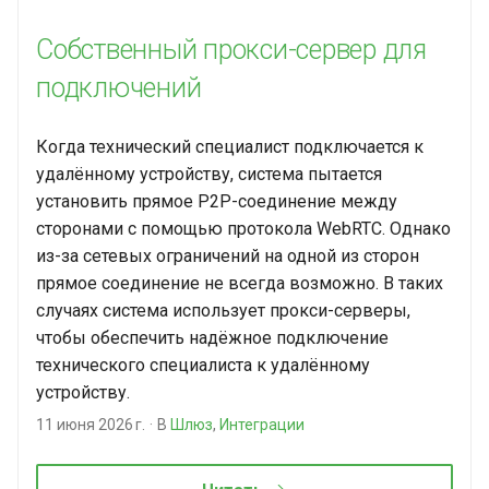
и
Дополнительные
Собственный прокси-сервер для
я
инструменты
подключений
п
о
Когда технический специалист подключается к
и
удалённому устройству, система пытается
установить прямое P2P-соединение между
с
сторонами с помощью протокола WebRTC. Однако
к
из-за сетевых ограничений на одной из сторон
прямое соединение не всегда возможно. В таких
а
случаях система использует прокси-серверы,
чтобы обеспечить надёжное подключение
технического специалиста к удалённому
устройству.
11 июня 2026 г.
В
Шлюз
,
Интеграции