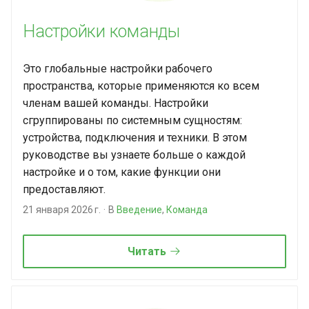
и
Дополнительные
Настройки команды
я
инструменты
п
Это глобальные настройки рабочего
о
пространства, которые применяются ко всем
членам вашей команды. Настройки
и
сгруппированы по системным сущностям:
с
устройства, подключения и техники. В этом
руководстве вы узнаете больше о каждой
к
настройке и о том, какие функции они
а
предоставляют.
21 января 2026 г.
В
Введение
,
Команда
Читать