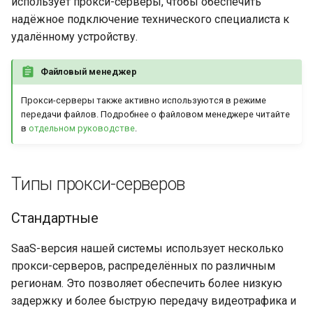
использует прокси-серверы, чтобы обеспечить
и
надёжное подключение технического специалиста к
Дополнительные
Шлюз
я
удалённому устройству.
инструменты
Мобильные устройства
п
Файловый менеджер
о
HTTP API
Прокси-серверы также активно используются в режиме
и
передачи файлов. Подробнее о файловом менеджере читайте
Аккаунт
в
отдельном руководстве
.
с
Брендирование
к
Типы прокси-серверов
а
История подключений
Стандартные
Передача файлов
SaaS-версия нашей системы использует несколько
Аналитика
прокси-серверов, распределённых по различным
регионам. Это позволяет обеспечить более низкую
Безопасность
задержку и более быструю передачу видеотрафика и