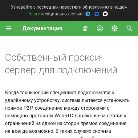
Узнавайте о последних новостях и обновлениях в нашем
блоге
и социальных сетях:
И
Документация
н
Со стороны удалённого
Сервер
Обзор
Общая информация
Windows
Постоянный доступ
Описание конфигурации
Подключение Telegram
Подключение
и
устройства
сервера
бота
ц
Собственный прокси-
Агент
Доступные методы
Стeк Self-Hosted сервера
MacOS
Быстрая поддержка
Интеграции
Со стороны техника
Добавление компонента
и
сервер для подключений
Proxy
Дашборд v2
Системные требования
Linux
История подключений
Агент
а
Монтирование Шлюза
Дашборд beta
Активация лицензии
Android
Команда
л
Команда
Когда технический специалист подключается к
и
удалённому устройству, система пытается установить
Настройка TLS
Установка
Развертывание
прямое P2P-соединение между сторонами с
шифрования
з
помощью протокола WebRTC. Однако из-за сетевых
Обслуживание
Введение
а
ограничений на одной из сторон прямое соединение
Настройка
не всегда возможно. В таких случаях система
ц
пользовательского доме
Расширенные настройки
Постоянный доступ