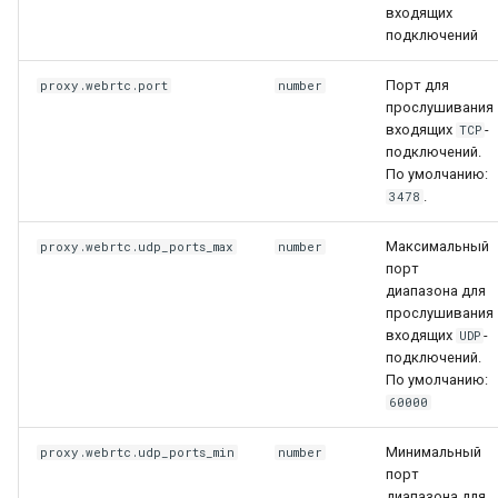
входящих
подключений
Порт для
proxy.webrtc.port
number
прослушивания
входящих
-
TCP
подключений.
По умолчанию:
.
3478
Максимальный
proxy.webrtc.udp_ports_max
number
порт
диапазона для
прослушивания
входящих
-
UDP
подключений.
По умолчанию:
60000
Минимальный
proxy.webrtc.udp_ports_min
number
порт
диапазона для