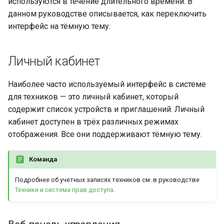
используются в течение длительного времени. В
и
данном руководстве описывается, как переключить
Дополнительные
Шлюз
я
интерфейс на тёмную тему.
инструменты
Мобильные устройства
п
Личный кабинет
о
HTTP API
и
Наиболее часто используемый интерфейс в системе
Аккаунт
для техников — это личный кабинет, который
с
содержит список устройств и приглашений. Личный
Брендирование
к
кабинет доступен в трёх различных режимах
а
отображения. Все они поддерживают тёмную тему.
История подключений
Команда
Передача файлов
Подробнее об учетных записях техников см. в руководстве
Аналитика
Техники и система прав доступа
.
Безопасность