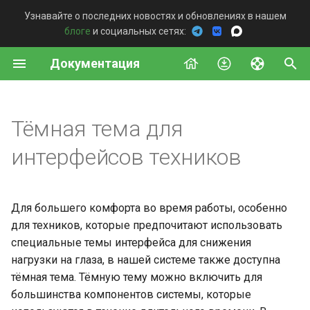
Узнавайте о последних новостях и обновлениях в нашем
блоге
и социальных сетях:
И
Документация
н
Со стороны удалённого
Сервер
Обзор
Общая информация
Windows
Постоянный доступ
Описание конфигурации
Подключение Telegram
Подключение
и
устройства
сервера
бота
ц
Тёмная тема для
Агент
Доступные методы
Стeк Self-Hosted сервера
MacOS
Быстрая поддержка
Интеграции
Со стороны техника
Добавление компонента
и
интерфейсов техников
Proxy
Дашборд v2
Системные требования
Linux
История подключений
Агент
а
Монтирование Шлюза
Дашборд beta
Активация лицензии
Android
Команда
л
Команда
Для большего комфорта во время работы, особенно
и
для техников, которые предпочитают использовать
Настройка TLS
Установка
Развертывание
специальные темы интерфейса для снижения
шифрования
з
нагрузки на глаза, в нашей системе также доступна
Обслуживание
Введение
а
тёмная тема. Тёмную тему можно включить для
Настройка
большинства компонентов системы, которые
ц
пользовательского доме
Расширенные настройки
Постоянный доступ